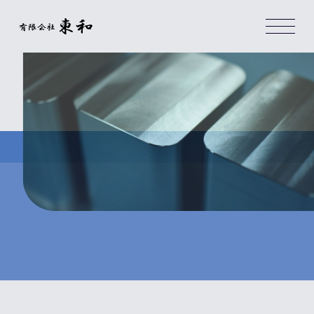
60年間の匠の技を継承してい
有限会社東和は、60年間の匠の技を継承してい
る東京都大田区の町工場です。
Heritage Craft,
Modern
Precision